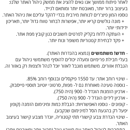
לאחר פיתוח ממושך אנו גאים להציג את ממשק ניהול האתר שלנו:
בעיצוב ברור יותר, מאובטח יותר ומותאם לנייד.
נוספו המון פיצ'רים לנוחות מירבית בכדי להקל עליכם את ניהול האתר.
+ מונה גולשים קריא יותר, אפשרות לבחור טווח גדול יותר, תאריכון
ידידותי יותר.
+ העתקה ללוח בקליק לפרטים חשובים כגון קובץ מפת אתר.
+ פקד לבחירת קטגוריות משופר ונוח יותר.
-
חדש! משתמשים
(נמצא בהגדרות האתר).
בעלי חבילת פרימיום ומעלה יכולים להוסיף משתמשי ניהול עם
הגבלת אזורים. משתמש מוגבל לאזור יוכל לנהל ולצפות רק באזור זה.
- שינוי רוחב אתר: עד 1550 פיקסלים ובנוסף רוחב 85%.
- נוספה טעינה מאוחרת גם ל- מפות, סרטוני יוטיוב תוספי פייסבוק.
- ארכיון הזמנות הוגדל ל- 900 (היה 750).
- ארכיון לידים הוגדל ל- 900 (היה 750).
- קופונים - נוספו האפשרויות: הגבלת כמות ומינימום הזמנה (קופון
יפעל רק בהגעת הסל למינימום שנקבע).
- שינוי הגדרת צבע קישורי תתי קטגוריה, יוגדר מצבע קישור בעיצוב
האתר.
- התחברות לניהול האתר עם חשבון גוגל (מהיר יותר ומאובטח יותר).