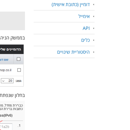
דומיין (כתובת אישית)
אימייל
API
בממשק הניהול של Box, ליד כתובת הדומיין יש לל
כלים
היסטוריית שינויים
בחלון שנפתח יש להזין את שרתי ה-DNS,