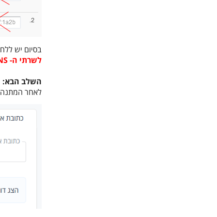
בסיום יש ללחו
לשרתי ה- DNS לוקח 24 שעות להתעדכן בפועל, לכן יש להמתין 24 שעות לפני ביצוע השלב הבא.
השלב הבא:
לאחר המתנה של 24 שעות יש להיכנס לממשק ניהול האתר >> מערכת >> "כתובת האתר", ולהזין א