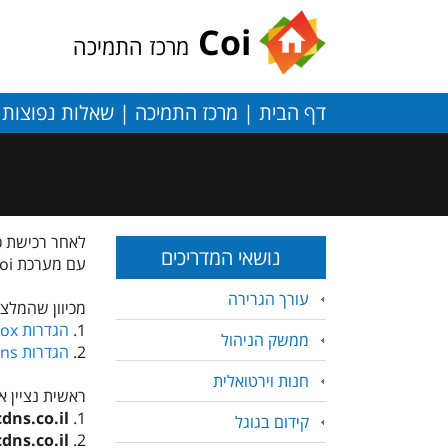
C
oi
מרכז התמיכה
דף הבית
|
מרכז התמיכה
|
שאלות נפוצות
|
לאחר רכישת כת
נושאי המדריכים
עם מערכת Coi.
עורך הגרירה
מכיוון שהמלצנו ל
1.
הגדרות Box
ממשק הניהול
2.
הגדרות LiveDns
חנות וירטואלית
ראשית נציין את שרת
dns.co.il
1.
קידום בגוגל
dns.co.il
2.