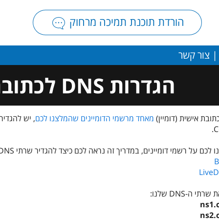
הורדת תוכנת תמיכה מרחוק
צור קשר
הגדרות DNS לכתובת אישית
ובת אישית (דומיין)
מאחד מרשמי הדומיינים שהמלצנו לכם
כם על רשמי דומיינים, במדריך זה נראה לכם כיצד להגדיר שרתי DNS בשירותים אלו:
י ה-DNS שלנו:
ns1.c
ns2.c